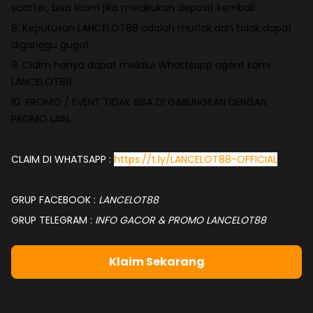
scatter, bisa klaim jika melakukan deposit kembali
8. Keputusan LANCELOT88 adalah mutlak dan tidak dapat
diganggu gugat.
9. Claim hanya dapat melalui Whattsapp agent kami
LANCELOT88
10. PROMO / EVENT TIDAK BISA DI GABUNGKAN DENGAN
PROMO LAIN.
CLAIM DI WHATSAPP :
https://t.ly/LANCELOT88-OFFICIAL
GRUP FACEBOOK :
LANCELOT88
GRUP TELEGRAM :
INFO GACOR & PROMO LANCELOT88
Klaim Sekarang