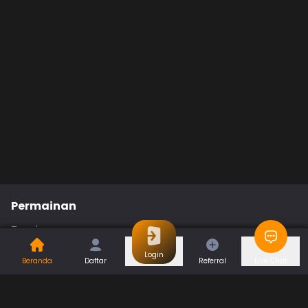
Permainan
Togel
Slot
Casino
Games
Login
Beranda
Daftar
Referral
Live Chat
Sports
Promo