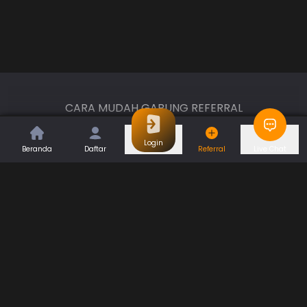
CARA MUDAH GABUNG REFERRAL
Login
Beranda
Daftar
Referral
Live Chat
Selengkapnya
Permainan
Togel
Slot
Casino
Games
Kenapa Harus Ikut Referral Kami ?
Sports
Promo
Monitoring Member Realtime
Banyak Pilihan Permainan