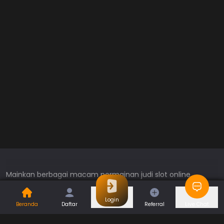
Mainkan berbagai macam permainan judi slot online,
menangkan JACKPOT besar dan juga dapatkan berbagai
promo menarik
Login
Beranda
Daftar
Referral
Live Chat
Selengkapnya