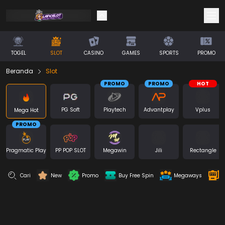
TOGEL
SLOT
CASINO
GAMES
SPORTS
PROMO
Beranda
Slot
PROMO
PROMO
HOT
PG Soft
Playtech
Advantplay
Vplus
Mega Hot
PROMO
Pragmatic Play
PP POP SLOT
Megawin
Jili
Rectangle
Cari
New
Promo
Buy Free Spin
Megaways
C