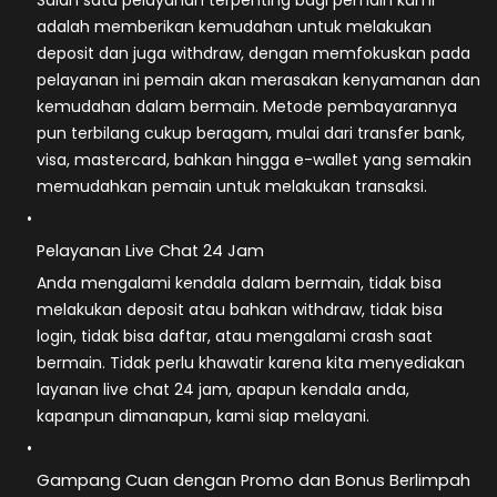
adalah memberikan kemudahan untuk melakukan
deposit dan juga withdraw, dengan memfokuskan pada
pelayanan ini pemain akan merasakan kenyamanan dan
kemudahan dalam bermain. Metode pembayarannya
pun terbilang cukup beragam, mulai dari transfer bank,
visa, mastercard, bahkan hingga e-wallet yang semakin
memudahkan pemain untuk melakukan transaksi.
Pelayanan Live Chat 24 Jam
Anda mengalami kendala dalam bermain, tidak bisa
melakukan deposit atau bahkan withdraw, tidak bisa
login, tidak bisa daftar, atau mengalami crash saat
bermain. Tidak perlu khawatir karena kita menyediakan
layanan live chat 24 jam, apapun kendala anda,
kapanpun dimanapun, kami siap melayani.
Gampang Cuan dengan Promo dan Bonus Berlimpah