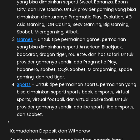
yang bisa dimainkan seperti Sweet Bonanza, Boom
City, dan Live Casino. Untuk provider gaming yang bisa
dimainkan diantaranya Pragmatic Play, Evolution, AG
Asia Gaming, ION Casino, Sexy Gaming, Big Gaming,
Sbobet, Microgaming, Allbet.
Games
- Untuk tipe permainan game, permainan
yang bisa dimainkan seperti American Blackjack,
baccarat, dragon tiger, roulette, dan hot safari. Untuk
provider gamenya sendiri ada Pragmatic Play,
habanero, sbobet, CQ9, Sbobet, Microgaming, spade
gaming, dan red tiger.
Sports
- Untuk tipe permainan sports, permainan yang
bisa dimainkan seperti sports book, e-sports, virtual
sports, virtual football, dan virtual basketball. Untuk
provider gamenya sendiri ada ibc sports, ibc e-sports,
dan sbobet.
Kemudahan Deposit dan Withdraw
Salah satu pelayanan terpenting bagi pemain kami