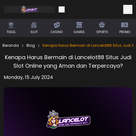
TOGEL
SLOT
CASINO
GAMES
SPORTS
PROMO
Beranda
Blog
Kenapa Harus Bermain di Lancelot88 Situs Judi 
Kenapa Harus Bermain di Lancelot88 Situs Judi
Slot Online yang Aman dan Terpercaya?
Monday, 15 July 2024