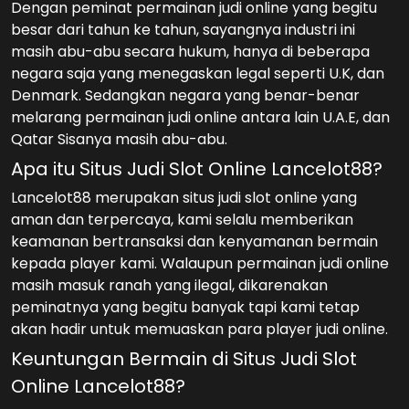
Dengan peminat permainan judi online yang begitu
besar dari tahun ke tahun, sayangnya industri ini
masih abu-abu secara hukum, hanya di beberapa
negara saja yang menegaskan legal seperti U.K, dan
Denmark. Sedangkan negara yang benar-benar
melarang permainan judi online antara lain U.A.E, dan
Qatar Sisanya masih abu-abu.
Apa itu Situs Judi Slot Online Lancelot88?
Lancelot88 merupakan situs judi slot online yang
aman dan terpercaya, kami selalu memberikan
keamanan bertransaksi dan kenyamanan bermain
kepada player kami. Walaupun permainan judi online
masih masuk ranah yang ilegal, dikarenakan
peminatnya yang begitu banyak tapi kami tetap
akan hadir untuk memuaskan para player judi online.
Keuntungan Bermain di Situs Judi Slot
Online Lancelot88?