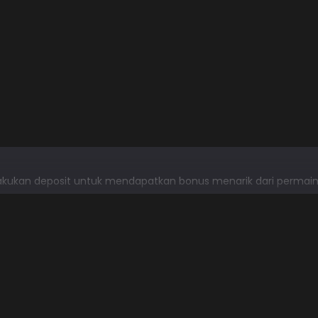
n lakukan deposit untuk mendapatkan bonus menarik dari permai
Selengkapnya
Produk Kami
Permainan Togel