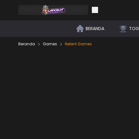
BERANDA
TOG
Beranda
Games
Netent Games