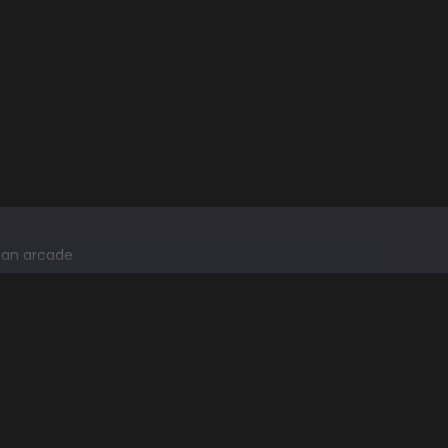
nan arcade
Hubungi Kami